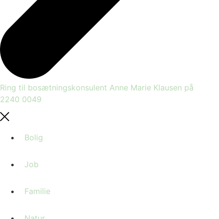
Ring til bosætningskonsulent Anne Marie Klausen på
2240 0049
Bolig
Job
Familie
Natur